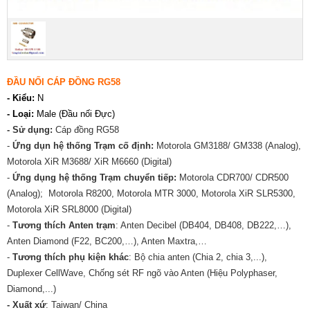
ĐẦU NỐI CÁP ĐỒNG RG58
- Kiểu:
N
- Loại:
Male (Đầu nối Đực)
- Sử dụng:
Cáp đồng RG58
-
Ứng dụn hệ thống Trạm cố định:
Motorola GM3188/ GM338 (Analog),
Motorola XiR M3688/ XiR M6660 (Digital)
-
Ứng dụng hệ thống Trạm chuyển tiếp:
Motorola CDR700/ CDR500
(Analog); Motorola R8200, Motorola MTR 3000, Motorola XiR SLR5300,
Motorola XiR SRL8000 (Digital)
-
Tương thích Anten trạm
: Anten Decibel (DB404, DB408, DB222,…),
Anten Diamond (F22, BC200,…), Anten Maxtra,…
-
Tương thích phụ kiện khác
: Bộ chia anten (Chia 2, chia 3,...),
Duplexer CellWave, Chống sét RF ngõ vào Anten (Hiệu Polyphaser,
Diamond,...)
- Xuất xứ
: Taiwan/ China