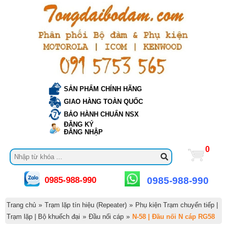
SẢN PHẨM CHÍNH HÃNG
GIAO HÀNG TOÀN QUỐC
BẢO HÀNH CHUẨN NSX
ĐĂNG KÝ
ĐĂNG NHẬP
0
0985-988-990
0985-988-990
Trang chủ
»
Trạm lặp tín hiệu (Repeater)
»
Phụ kiện Trạm chuyển tiếp |
Trạm lặp | Bộ khuếch đại
»
Đầu nối cáp
»
N-58 | Đầu nối N cáp RG58