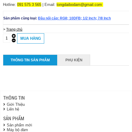
Hotline:
091 575 3 565
| Email:
tongdaibodam@gmail.com
Sản phầm cùng loại:
Đầu nối cáp: RG8; 10DFB; 1/2 Inch; 7/8 Inch
>
Trang chủ
THÔNG TIN SẢN PHẨM
PHỤ KIỆN
THÔNG TIN
Giới Thiệu
Liên hệ
SẢN PHẨM
Sản phẩm mới
Máy bộ đàm