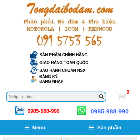
SẢN PHẨM CHÍNH HÃNG
GIAO HÀNG TOÀN QUỐC
BẢO HÀNH CHUẨN NSX
ĐĂNG KÝ
ĐĂNG NHẬP
0
0985-988-990
0985-988-990
Menu
Sản phẩm